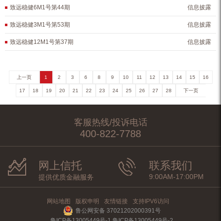
致远稳健6M1号第44期
信息披露
致远稳健3M1号第53期
信息披露
致远稳健12M1号第37期
信息披露
上一页
1
2
3
6
8
9
10
11
12
13
14
15
16
17
18
19
20
21
22
23
24
25
26
27
28
下一页
客服热线/投诉电话
400-822-7788
网上信托
联系我们
9:00AM-17:00PM
提供优质金融服务
网站地图
版权申明
友情链接
支持IPV6访问
鲁公网安备 37021202000391号
鲁ICP备13005449号-1 鲁ICP备13005449号-2