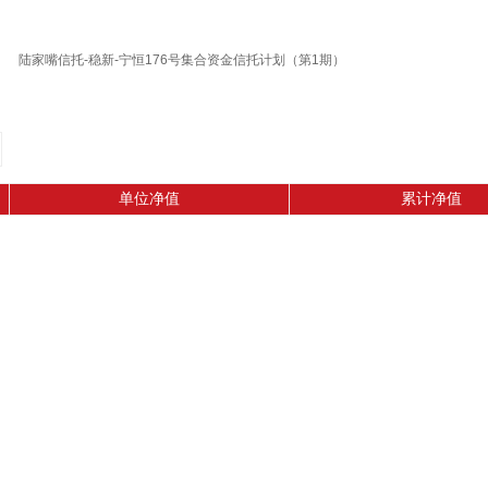
陆家嘴信托-稳新-宁恒176号集合资金信托计划（第1期）
单位净值
累计净值