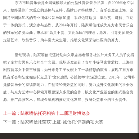
东方市民音乐会是全国规模最大的公益性普及音乐品牌，自
2006
年创立以
来，始终受到广大观众的热捧与支持，品牌口碑持续攀升。音乐会邀请上海、全
国乃至国际知名的专业团体和音乐家加盟，采取边讲边演，集欣赏、讲解、互动
于一体的形式，观众参与热烈。从
2014
年开始，陆家嘴信托成为东方市民音乐会
的独家冠名赞助商，秉承着“高贵不贵、文化亲民”的理念，激发、引导更多观众
走进艺术、欣赏音乐，为丰富大众生活、推动文化繁荣做出应有的努力。
活动现场，陆家嘴信托还特别向久牵志愿者服务社的外来务工人员子女捐
赠了东方市民音乐会的全年套票。现场还邀请到了青年小提琴家黄蒙拉、上海歌
剧院首席女中音王维倩，为外来务工子女献上了一场精彩的演出，展现了东方市
民音乐会和陆家嘴信托立足于“文化惠民
+
公益善举”的深远立意。
2015
年，公司将
凭借音乐会的持续影响力，在创造经济效益的同时，努力提升文化演出的社会效
益，与东方艺术中心探索开展更深入多元的合作，以文化产业基金的形式整合资
源、推广高雅艺术，展现金融机构推动文化发展、投身公益事业的社会责任。
上一篇：陆家嘴信托亮相第十二届理财博览会
下一篇：陆家嘴信托荣获“上证·诚信托”评选两项大奖