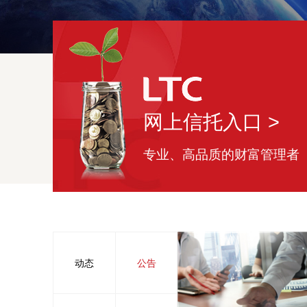
网上信托入口 >
专业、高品质的财富管理者
中国金融机构年度峰会暨2024中国信托业发
动态
公告
务方面的...
体"称号